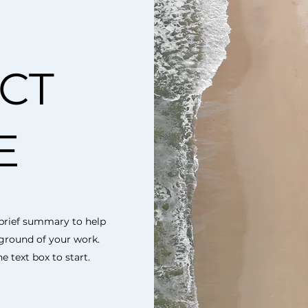
CT
E
a brief summary to help
kground of your work.
e text box to start.