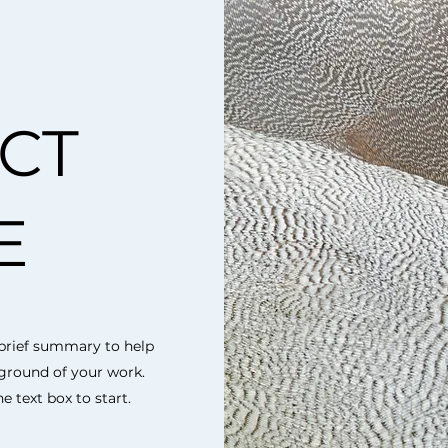
CT
E
a brief summary to help
kground of your work.
e text box to start.