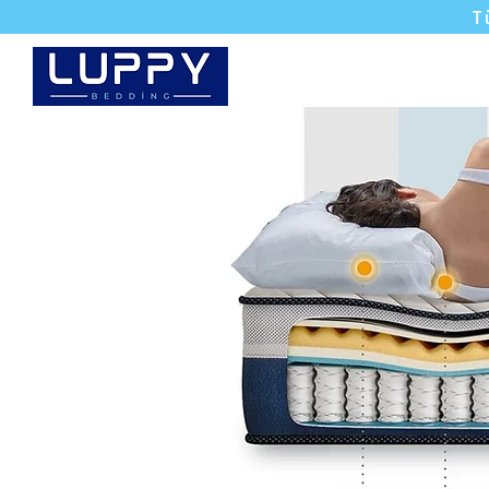
T
Yataklar
Karyola