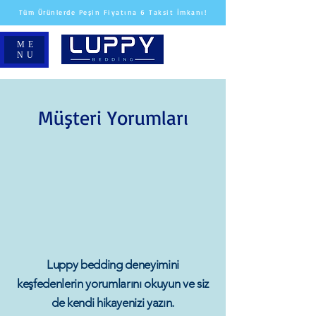
Tüm Ürünlerde Peşin Fiyatına 6 Taksit İmkanı!
ME
NU
Müşteri Yorumları
Luppy bedding deneyimini
keşfedenlerin yorumlarını okuyun ve siz
de kendi hikayenizi yazın.