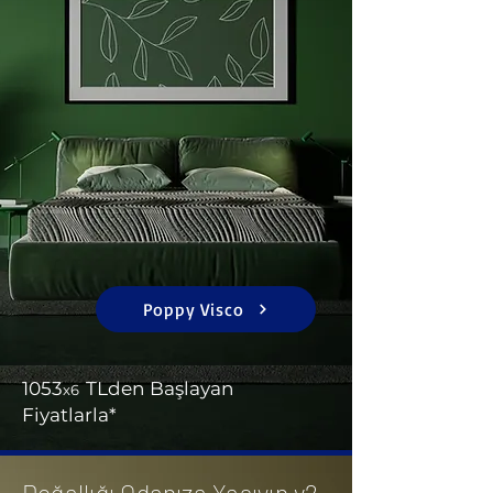
Poppy Visco
1053
TL
d
en Başlayan
x
6
Fiyatlarla*
Doğallığı Odanıza Yaşıyın v2