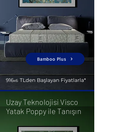
Bamboo Plus
916
TL
d
en Başlayan Fiyatlarla*
x
6
Uzay Teknolojisi Visco
Yatak Poppy ile Tanışın