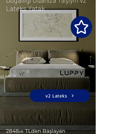
Lateks Yatak
v2 Lateks
2848
TL
d
en Başlayan
x
6