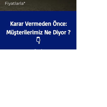
Fiyatlarla*
Karar Vermeden Önce:
Müşterilerimiz Ne Diyor ?
👇
Sinem Öz, İstanbul
"Uzun zamandır aradığım rahat
yatağı sonunda bu sitede
buldum. Yatağı sipariş ettikten
sonra 2 gün içinde elime ulaştı.
Kurulumu da çok kolaydı. Yatak
o kadar rahat ki, sabahları
yataktan kalkmak istemiyorum.
Fiyatı da diğer yataklara göre
oldukça uygun. Kesinlikle tavsiye