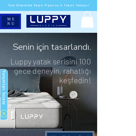
Tüm Ürünlerde Peşin Fiyatına 6 Taksit İmkanı!
ME
NU
Senin için tasarlandı.
Luppy yatak serisini 100
gece deneyin, rahatlığı
Yorumları İncele
keşfedin!