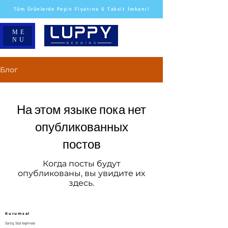
Tüm Ürünlerde Peşin Fiyatına 6 Taksit İmkanı!
ME
NU
Блог
На этом языке пока нет
опубликованных
постов
Когда посты будут
опубликованы, вы увидите их
здесь.
Kurumsal
Satış Sözleşmesi