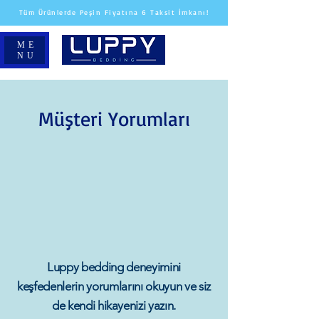
Tüm Ürünlerde Peşin Fiyatına 6 Taksit İmkanı!
ME
NU
Müşteri Yorumları
Luppy bedding deneyimini
keşfedenlerin yorumlarını okuyun ve siz
de kendi hikayenizi yazın.