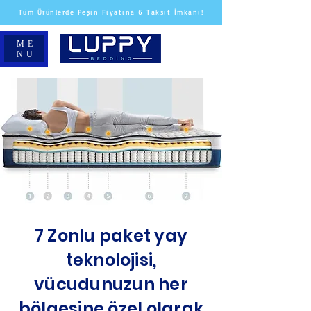
Tüm Ürünlerde Peşin Fiyatına 6 Taksit İmkanı!
ME
NU
7 Zonlu paket yay
teknolojisi,
vücudunuzun her
bölgesine özel olarak