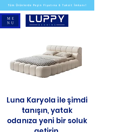
Tüm Ürünlerde Peşin Fiyatına 6 Taksit İmkanı!
ME
NU
Luna Karyola ile şimdi
tanışın, yatak
odanıza yeni bir soluk
getirin.