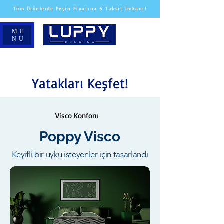
Tüm Ürünlerde Peşin Fiyatına 6 Taksit İmkanı!
ME
NU
Yatakları Keşfet!
Visco Konforu
Poppy Visco
Keyifli bir uyku isteyenler için tasarlandı