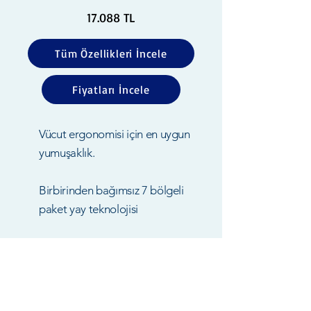
17.088 TL
Tüm Özellikleri İncele
Fiyatları İncele
Vücut ergonomisi için en uygun
yumuşaklık.
Birbirinden bağımsız 7 bölgeli
paket yay teknolojisi
Kauçuk ağacının sütünden elde
edilen 100% doğal lateks sünger
Sırt - bel - omurga ağrıları için