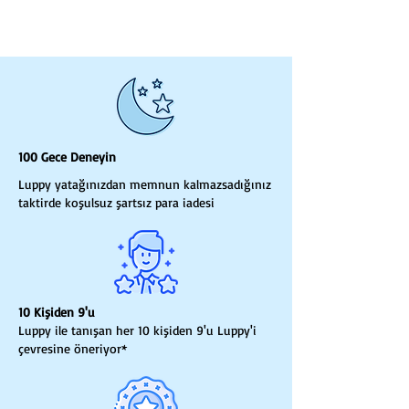
sunar. Ayrıca,
hava
geçirgenliği
sayesinde terlemeyi
minimuma indirger ve
boynun
doğru pozisyonda kalmasını
sağlayarak
ağrıların hafiflemesine
katkıda bulunur. Boyun ağrısı,
boyun düzleşmesi vb.
rahatsızlıklarda doktor tavsiyesi ile
100 Gece Deneyin
tercih edilir.
Luppy yatağınızdan memnun kalmazsadığınız
taktirde koşulsuz şartsız para iadesi
10 Kişiden 9'u
Luppy ile tanışan her 10 kişiden 9'u Luppy'i
çevresine öneriyor*