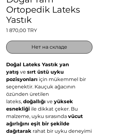
Ortopedik Lateks
Yastık
Цена
1 870,00 TRY
Нет на складе
Doğal Lateks Yastık yan
yatış
ve
sırt üstü uyku
pozisyonları
için mükemmel bir
seçenektir. Kauçuk ağacının
özünden üretilen
lateks,
doğallığı
ve
yüksek
esnekliği
ile dikkat çeker. Bu
malzeme, uyku sırasında
vücut
ağırlığını eşit bir şekilde
dağıtarak
rahat bir uyku deneyimi