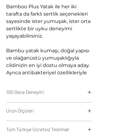
Bamboo Plus Yatak ile her iki
tarafta da farklı sertlik seçenekleri
sayesinde ister yumuşak, ister orta
sertlikte bir uyku deneyimi
yaşayabilirsiniz.
Bambu yatak kumaşı, doğal yapısı
ve olağanüstü yumuşaklığıyla
cildinizin en iyi dostu olmaya aday.
Ayrıca antibakteriyel özellikleriyle
de dikkat çeken bu kumaş, konfor
ve hijyenin mükemmel bir
100 Gece Deneyin!
birleşimini sunuyor.
Bamboo Plus Yatak
, size 100 gece
7 bölgeli paket yay, vücut şeklinizi
Ürün Ölçüleri
deneme imkanı sunarak aradığınız
mükemmel bir şekilde takip
konforu ve rahatlığı bulmanızı garanti
ederek kişiselleştirilmiş bir uyku
Yatağınızı seçerken ölçü çok
ediyor. Yatağınızı satın aldıktan sonra
Tüm Türkiye Ücretsiz Teslimat
önemlidir. Size en uygun yatağı
100 gece boyunca kullanabilir, size
deneyimi sunar. Ayrıca, eşlerin
bulmanız için aşağıdaki standart