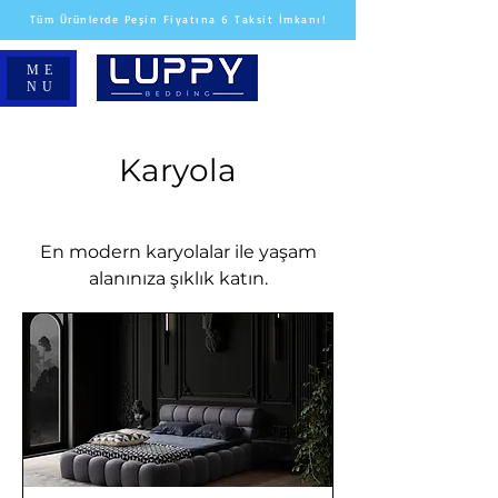
Tüm Ürünlerde Peşin Fiyatına 6 Taksit İmkanı!
ME
NU
Karyola
En modern karyolalar ile yaşam
alanınıza şıklık katın.