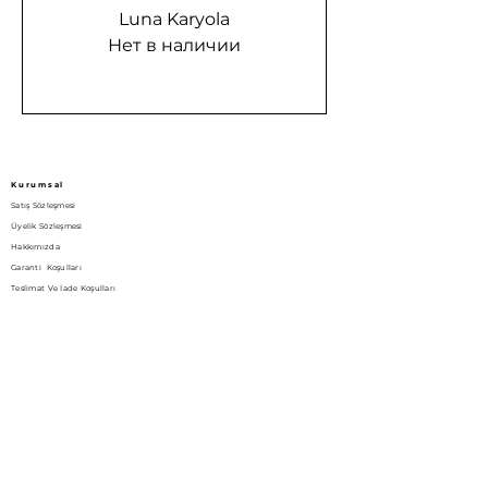
Luna Karyola
Нет в наличии
Kurumsal
Satış Sözleşmesi
Üyelik Sözleşmesi
Hakkımızda
Garanti Koşulları
Teslimat Ve İade Koşulları
Aydınlatma Metni
Bize Ulaşın!
Gizlilik Politikası
İletişim
Yukarı dudullu mah. Nato yolu cad. 186/4 Ümraniye İstanbul / Turkey
Luppy Bedding
(0216) 508 2836
luppybedding@gmail.com
Bizi Sosyal Medyada Takip Edin!