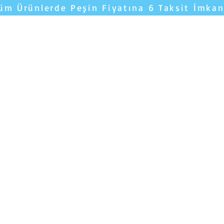
üm Ürünlerde Peşin Fiyatına 6 Taksit İmkan
Yatakları Karşılaştır
YORUMLAR
Uyku 