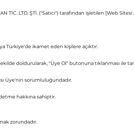
C. LTD. ŞTİ. ("Satıcı") tarafından işletilen [Web Sitesi 
a Türkiye'de ikamet eden kişilere açıktır.
ekilde doldurularak, "Üye Ol" butonuna tıklanması ile t
ası Üye'nin sorumluluğundadır.
ddetme hakkına sahiptir.
ymak zorundadır.