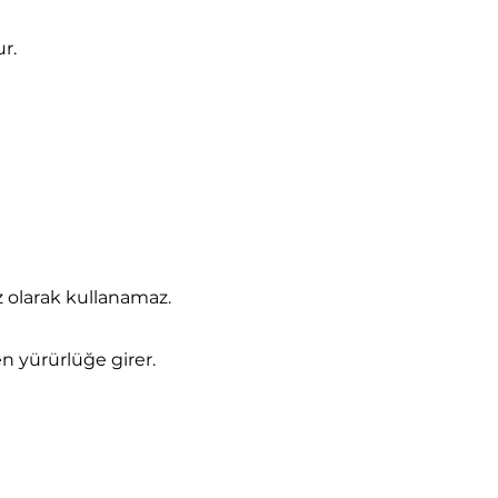
r.
iz olarak kullanamaz.
en yürürlüğe girer.