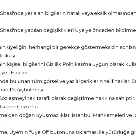
 Sitesi'nde yer alan bilgilerin hatalı veya eksik olmasın
 Sitesi'nde yapılan değişiklikleri Üye'ye önceden bildirme
'nin üyeliğini herhangi bir gerekçe göstermeksizin sonlan
litikası:
nin kişisel bilgilerini Gizlilik Politikası'na uygun olarak 
kiyet Hakları:
de bulunan tüm görsel ve yazılı içeriklerin telif hakları Sa
nin Değiştirilmesi:
 Sözleşmeyi tek taraflı olarak değiştirme hakkına sahiptir.
lıkların Çözümü:
me'den doğan uyuşmazlıklar, İstanbul Mahkemeleri ve İcra
:
me, Üye'nin "Üye Ol" butonuna tıklaması ile yürürlüğe gir