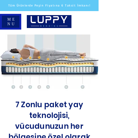
Tüm Ürünlerde Peşin Fiyatına 6 Taksit İmkanı!
ME
NU
7 Zonlu paket yay
teknolojisi,
vücudunuzun her
bölgesine özel olarak