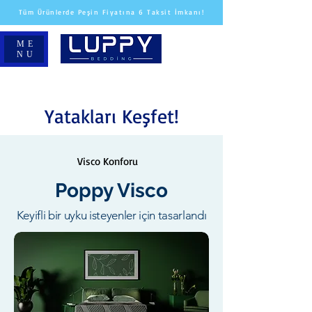
Tüm Ürünlerde Peşin Fiyatına 6 Taksit İmkanı!
ME
NU
Yatakları Keşfet!
Visco Konforu
Poppy Visco
Keyifli bir uyku isteyenler için tasarlandı