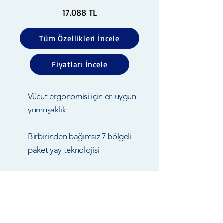
17.088 TL
Tüm Özellikleri İncele
Fiyatları İncele
Vücut ergonomisi için en uygun
yumuşaklık.
Birbirinden bağımsız 7 bölgeli
paket yay teknolojisi
Kauçuk ağacının sütünden elde
edilen 100% doğal lateks sünger
Sırt - bel - omurga ağrıları için