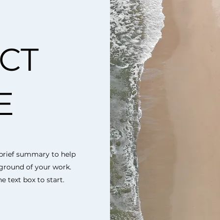
CT
E
a brief summary to help
kground of your work.
e text box to start.