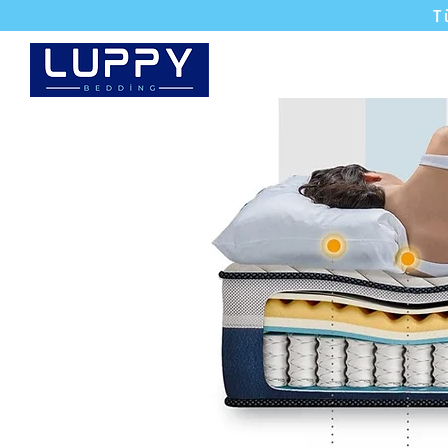
T
Yataklar
Karyola