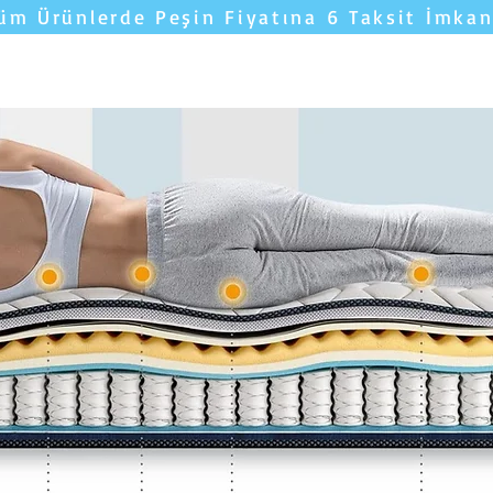
üm Ürünlerde Peşin Fiyatına 6 Taksit İmkan
Yatakları Karşılaştır
YORUMLAR
Uyku 