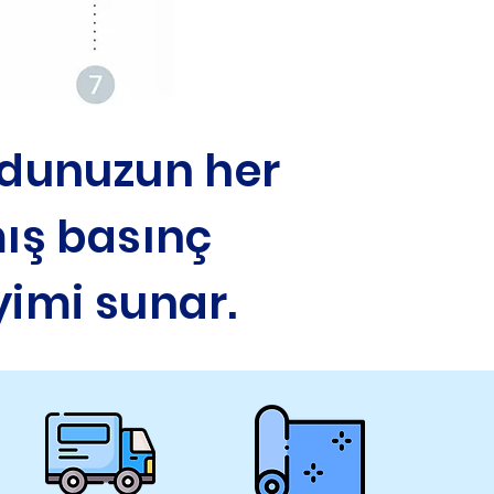
cudunuzun her
mış basınç
yimi sunar.