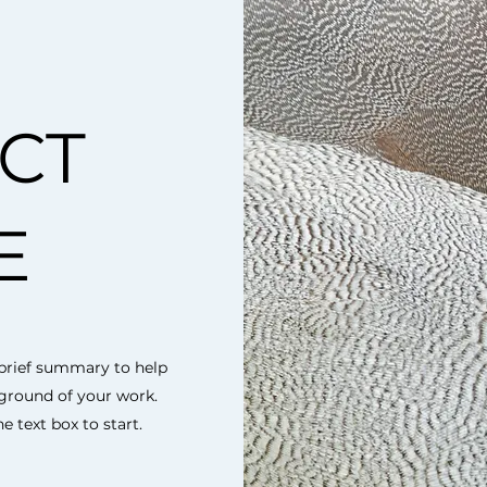
CT
E
a brief summary to help
kground of your work.
e text box to start.