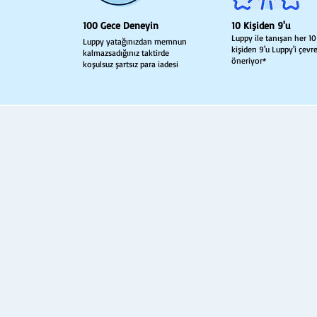
100 Gece Deneyin
10 Kişiden 9'u
Luppy ile tanışan her 10
Luppy yatağınızdan memnun
kişiden 9'u Luppy'i çevr
kalmazsadığınız taktirde
öneriyor*
koşulsuz şartsız para iadesi