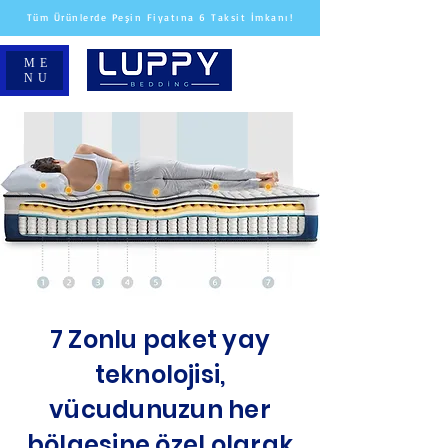
Tüm Ürünlerde Peşin Fiyatına 6 Taksit İmkanı!
ME
NU
7 Zonlu paket yay
teknolojisi,
vücudunuzun her
bölgesine özel olarak