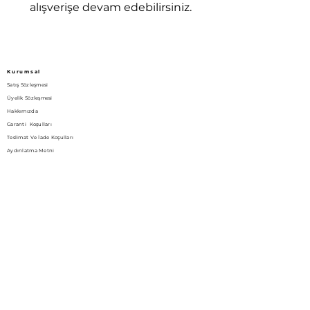
alışverişe devam edebilirsiniz.
Kurumsal
Satış Sözleşmesi
Üyelik Sözleşmesi
Hakkımızda
Garanti Koşulları
Teslimat Ve İade Koşulları
Aydınlatma Metni
Bize Ulaşın!
Gizlilik Politikası
İletişim
Yukarı dudullu mah. Nato yolu cad. 186/4 Ümraniye İstanbul / Turkey
Luppy Bedding
(0216) 508 2836
luppybedding@gmail.com
Bizi Sosyal Medyada Takip Edin!
instagram.com/luppybedding
Luppybedding.com