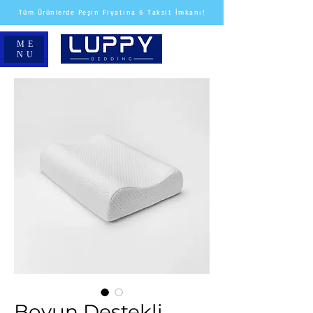
Tüm Ürünlerde Peşin Fiyatına 6 Taksit İmkanı!
ME
NU
Boyun Destekli