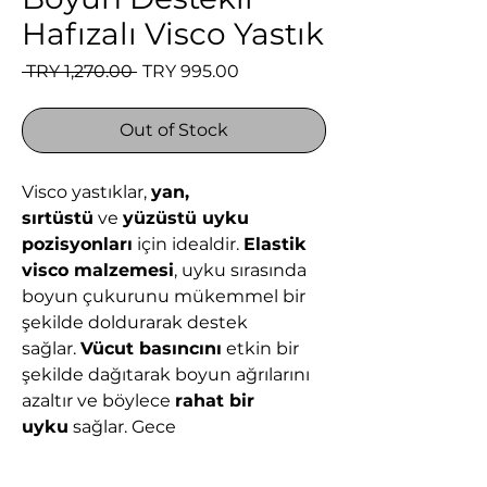
Hafızalı Visco Yastık
Regular
Sale
 TRY 1,270.00 
TRY 995.00
Price
Price
Out of Stock
Visco yastıklar,
yan,
sırtüstü
ve
yüzüstü uyku
pozisyonları
için idealdir.
Elastik
visco malzemesi
, uyku sırasında
boyun çukurunu mükemmel bir
şekilde doldurarak destek
sağlar.
Vücut basıncını
etkin bir
şekilde dağıtarak boyun ağrılarını
azaltır ve böylece
rahat bir
uyku
sağlar. Gece
boyunca
konforlu
bir uyku
deneyimi sunar.