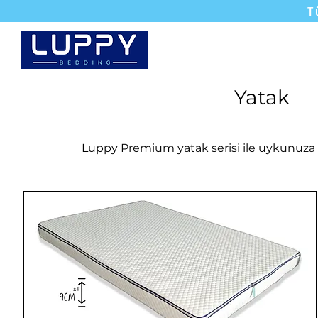
T
Yataklar
Karyola
Yatak
Luppy Premium yatak serisi ile uykunuza h