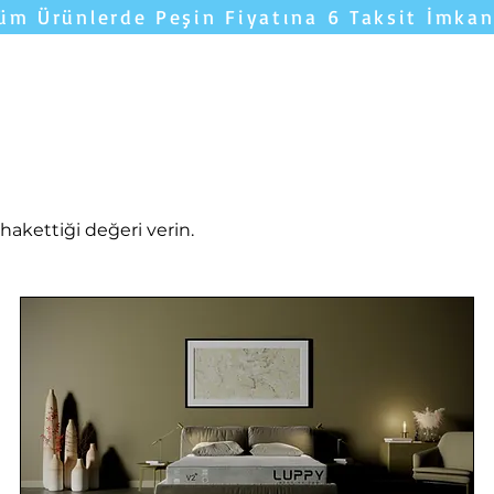
üm Ürünlerde Peşin Fiyatına 6 Taksit İmkan
Yatakları Karşılaştır
YORUMLAR
Uyku 
akettiği değeri verin.