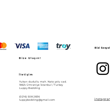
Bizi Sosy
Bize Ulaşın!
İletişim
Yukarı dudullu mah. Nato yolu cad.
186/4 Ümraniye İstanbul / Turkey
Luppy Bedding
(0216) 508 2836
instagr
luppybedding@gmail.com