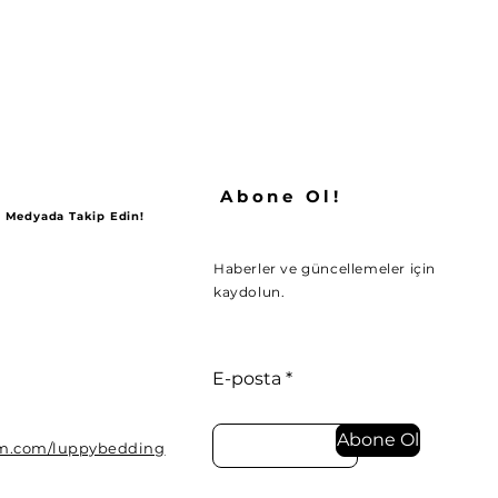
Abone Ol!
al Medyada Takip Edin!
Haberler ve güncellemeler için
kaydolun.
E-posta
Abone Ol
am.com/luppybedding