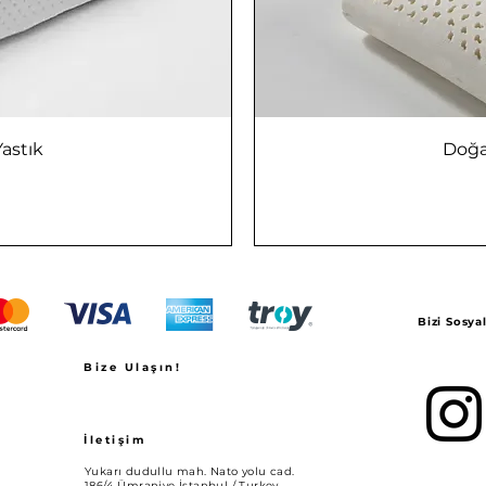
Yastık
Doğa
Bizi Sosy
Bize Ulaşın!
İletişim
Yukarı dudullu mah. Nato yolu cad.
186/4 Ümraniye İstanbul / Turkey