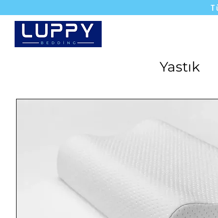
T
Yataklar
Karyola
Yastık