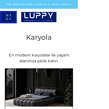
Tüm Ürünlerde Peşin Fiyatına 6 Taksit İmkanı!
ME
NU
Karyola
En modern karyolalar ile yaşam
alanınıza şıklık katın.