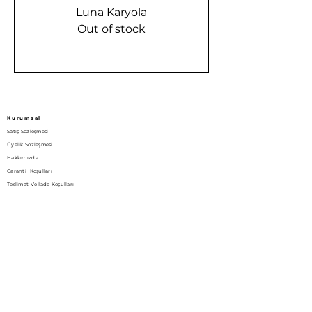
Luna Karyola
Out of stock
Kurumsal
Satış Sözleşmesi
Üyelik Sözleşmesi
Hakkımızda
Garanti Koşulları
Teslimat Ve İade Koşulları
Aydınlatma Metni
Bize Ulaşın!
Gizlilik Politikası
İletişim
Yukarı dudullu mah. Nato yolu cad. 186/4 Ümraniye İstanbul / Turkey
Luppy Bedding
(0216) 508 2836
luppybedding@gmail.com
Bizi Sosyal Medyada Takip Edin!