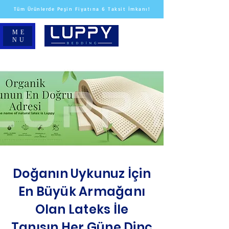
Tüm Ürünlerde Peşin Fiyatına 6 Taksit İmkanı!
ME
NU
Doğanın Uykunuz İçin
En Büyük Armağanı
Olan Lateks İle
Tanışın Her Güne Dinç