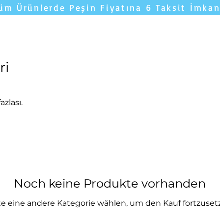
üm Ürünlerde Peşin Fiyatına 6 Taksit İmkan
Yatakları Karşılaştır
YORUMLAR
Uyku 
ri
azlası.
Noch keine Produkte vorhanden
te eine andere Kategorie wählen, um den Kauf fortzuset