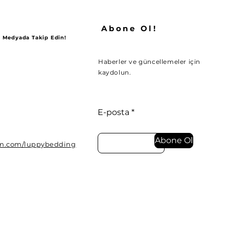
Abone Ol!
al Medyada Takip Edin!
Haberler ve güncellemeler için
kaydolun.
E-posta
Abone Ol
am.com/luppybedding