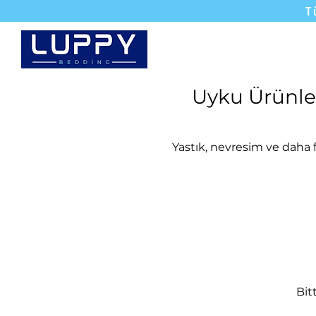
T
Yataklar
Karyola
Uyku Ürünle
Yastık, nevresim ve daha f
Bit