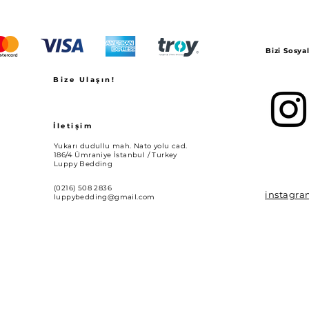
Bizi Sosy
Bize Ulaşın!
İletişim
Yukarı dudullu mah. Nato yolu cad.
186/4 Ümraniye İstanbul / Turkey
Luppy Bedding
(0216) 508 2836
instagr
luppybedding@gmail.com